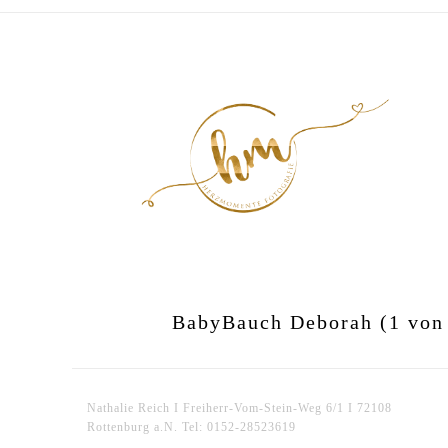
BabyBauch Deborah (1 von
Nathalie Reich I Freiherr-Vom-Stein-Weg 6/1 I 72108
Rottenburg a.N. Tel: 0152-28523619