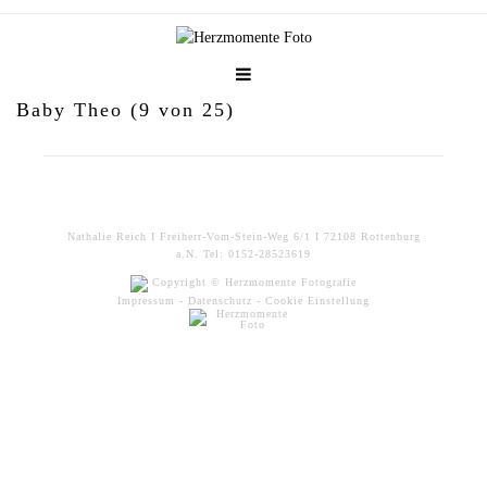
Baby Theo (9 von 25)
Nathalie Reich I Freiherr-Vom-Stein-Weg 6/1 I 72108 Rottenburg
a.N. Tel: 0152-28523619
Copyright © Herzmomente Fotografie
Impressum
-
Datenschutz
-
Cookie Einstellung