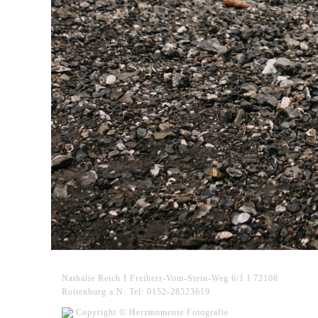
Nathalie Reich I Freiherr-Vom-Stein-Weg 6/1 I 72108
Rottenburg a.N. Tel: 0152-28523619
Copyright © Herzmomente Fotografie